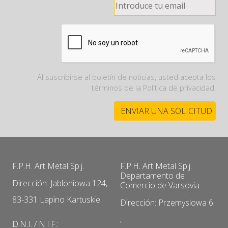
Al suscribirse al boletín de noticias, usted acepta los
términos de la Política de privacidad.
F.P.H. Art Metal Sp.j.
F.P.H. Art Metal Sp.j.
Departamento de
Dirección: Jabloniowa 124,
Comercio de Varsovia
83-331 Lapino Kartuskie
Dirección: Przemyslowa 6
,
D.N.I. / N.I.F.: