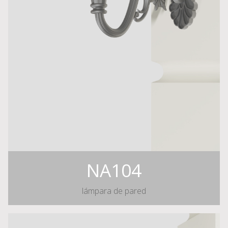
NA104
lámpara de pared