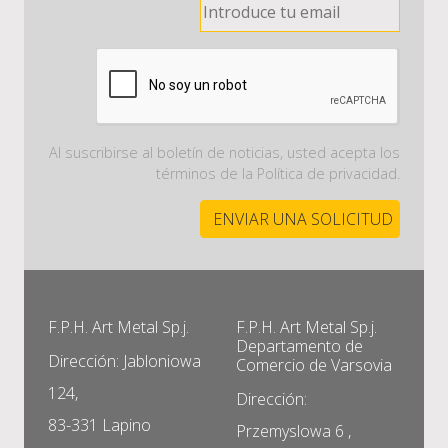
Al suscribirse al boletín de noticias, usted acepta los
términos de la Política de privacidad.
F.P.H. Art Metal Sp.j.
F.P.H. Art Metal Sp.j.
Departamento de
Dirección: Jabloniowa
Comercio de Varsovia
124,
Dirección:
83-331 Lapino
Przemyslowa 6 ,