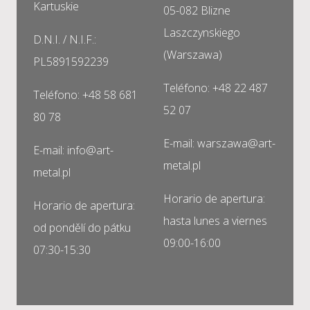
Kartuskie
05-082 Blizne
Laszczynskiego
D.N.I. / N.I.F.:
(Warszawa)
PL5891592239
Teléfono: +48 22 487
Teléfono: +48 58 681
52 07
80 78
E-mail: warszawa@art-
E-mail: info@art-
metal.pl
metal.pl
Horario de apertura:
Horario de apertura:
hasta lunes a viernes
od pondělí do pátku
09:00-16:00
07:30-15:30